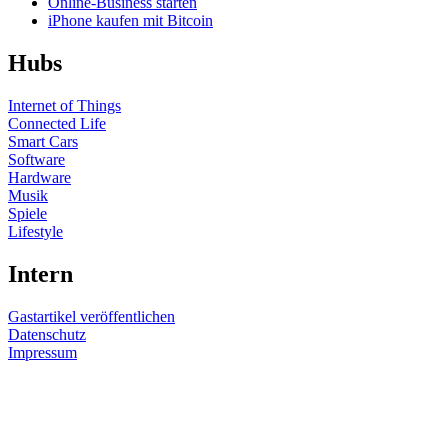
Online-Business starten
iPhone kaufen mit Bitcoin
Hubs
Internet of Things
Connected Life
Smart Cars
Software
Hardware
Musik
Spiele
Lifestyle
Intern
Gastartikel veröffentlichen
Datenschutz
Impressum