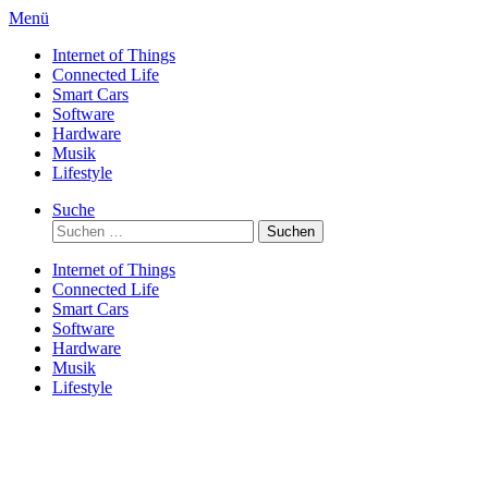
Direkt
Menü
zum
Internet of Things
Inhalt
Connected Life
Smart Cars
Software
Hardware
Musik
Lifestyle
Suche
Suchen
nach:
Internet of Things
Connected Life
Smart Cars
Software
Hardware
Musik
Lifestyle