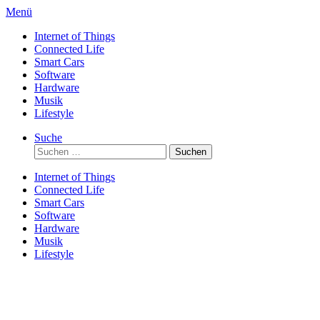
Direkt
Menü
zum
Internet of Things
Inhalt
Connected Life
Smart Cars
Software
Hardware
Musik
Lifestyle
Suche
Suchen
nach:
Internet of Things
Connected Life
Smart Cars
Software
Hardware
Musik
Lifestyle