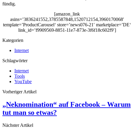
fündig.
[amazon_link
asins=’3836241552,3785587848,1520712154,3960170068′
template=’ProductCarousel‘ store=’news076-21′ marketplace=’DE‘
link_id=’f9909569-8851-11e7-873e-3f6f18c602f9′]
Kategorien
Internet
Schlagwörter
Internet
Tools
YouTube
Vorheriger Artikel
„Neknomination“ auf Facebook – Warum
tut man so etwas?
Nächster Artikel