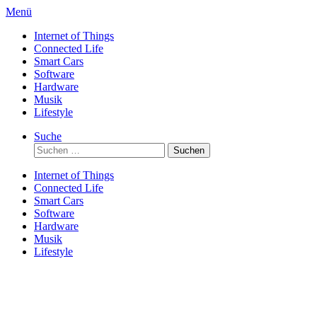
Direkt
Menü
zum
Internet of Things
Inhalt
Connected Life
Smart Cars
Software
Hardware
Musik
Lifestyle
Suche
Suchen
nach:
Internet of Things
Connected Life
Smart Cars
Software
Hardware
Musik
Lifestyle