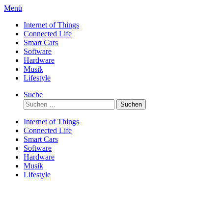
Direkt
Menü
zum
Internet of Things
Inhalt
Connected Life
Smart Cars
Software
Hardware
Musik
Lifestyle
Suche
Suchen
nach:
Internet of Things
Connected Life
Smart Cars
Software
Hardware
Musik
Lifestyle