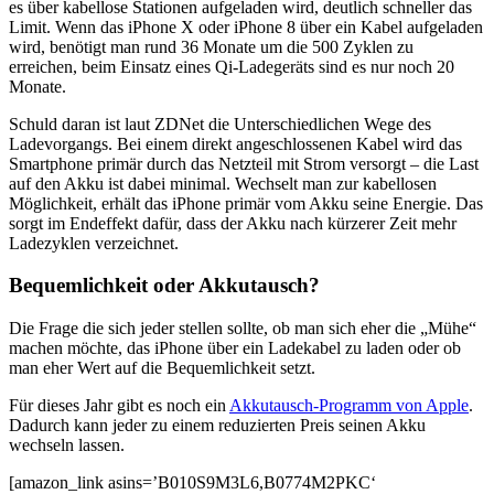
es über kabellose Stationen aufgeladen wird, deutlich schneller das
Limit. Wenn das iPhone X oder iPhone 8 über ein Kabel aufgeladen
wird, benötigt man rund 36 Monate um die 500 Zyklen zu
erreichen, beim Einsatz eines Qi-Ladegeräts sind es nur noch 20
Monate.
Schuld daran ist laut ZDNet die Unterschiedlichen Wege des
Ladevorgangs. Bei einem direkt angeschlossenen Kabel wird das
Smartphone primär durch das Netzteil mit Strom versorgt – die Last
auf den Akku ist dabei minimal. Wechselt man zur kabellosen
Möglichkeit, erhält das iPhone primär vom Akku seine Energie. Das
sorgt im Endeffekt dafür, dass der Akku nach kürzerer Zeit mehr
Ladezyklen verzeichnet.
Bequemlichkeit oder Akkutausch?
Die Frage die sich jeder stellen sollte, ob man sich eher die „Mühe“
machen möchte, das iPhone über ein Ladekabel zu laden oder ob
man eher Wert auf die Bequemlichkeit setzt.
Für dieses Jahr gibt es noch ein
Akkutausch-Programm von Apple
.
Dadurch kann jeder zu einem reduzierten Preis seinen Akku
wechseln lassen.
[amazon_link asins=’B010S9M3L6,B0774M2PKC‘