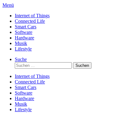
Direkt
Menü
zum
Internet of Things
Inhalt
Connected Life
Smart Cars
Software
Hardware
Musik
Lifestyle
Suche
Suchen
nach:
Internet of Things
Connected Life
Smart Cars
Software
Hardware
Musik
Lifestyle