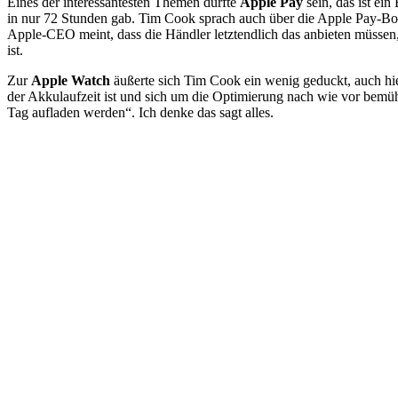
Eines der interessantesten Themen dürfte
Apple Pay
sein, das ist ei
in nur 72 Stunden gab. Tim Cook sprach auch über die Apple Pay-Bo
Apple-CEO meint, dass die Händler letztendlich das anbieten müssen,
ist.
Zur
Apple Watch
äußerte sich Tim Cook ein wenig geduckt, auch hie
der Akkulaufzeit ist und sich um die Optimierung nach wie vor bemüht
Tag aufladen werden“. Ich denke das sagt alles.