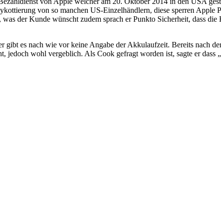
n Bezahldienst von Apple welcher am 20. Oktober 2014 in den USA gestart
ykottierung von so manchen US-Einzelhändlern, diese sperren Apple 
 was der Kunde wünscht zudem sprach er Punkto Sicherheit, dass die H
r gibt es nach wie vor keine Angabe der Akkulaufzeit. Bereits nach d
, jedoch wohl vergeblich. Als Cook gefragt worden ist, sagte er dass „