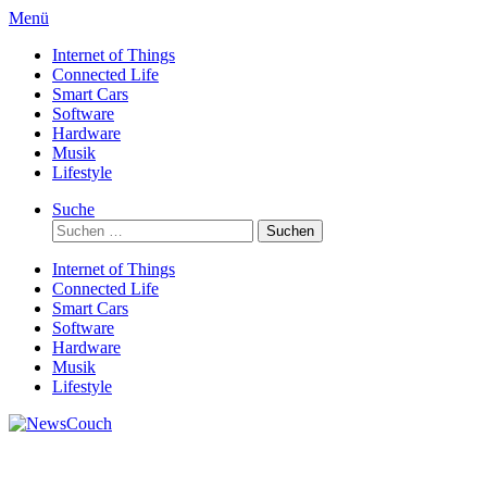
Direkt
Menü
zum
Internet of Things
Inhalt
Connected Life
Smart Cars
Software
Hardware
Musik
Lifestyle
Suche
Suchen
nach:
Internet of Things
Connected Life
Smart Cars
Software
Hardware
Musik
Lifestyle