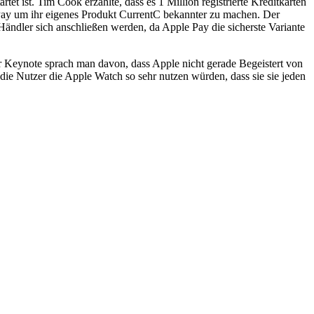
et ist. Tim Cook erzählte, dass es 1 Million registrierte Kreditkarten
Pay um ihr eigenes Produkt CurrentC bekannter zu machen. Der
ändler sich anschließen werden, da Apple Pay die sicherste Variante
er Keynote sprach man davon, dass Apple nicht gerade Begeistert von
die Nutzer die Apple Watch so sehr nutzen würden, dass sie sie jeden