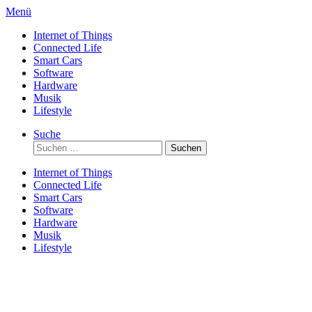
Direkt
Menü
zum
Internet of Things
Inhalt
Connected Life
Smart Cars
Software
Hardware
Musik
Lifestyle
Suche
Suchen
nach:
Internet of Things
Connected Life
Smart Cars
Software
Hardware
Musik
Lifestyle