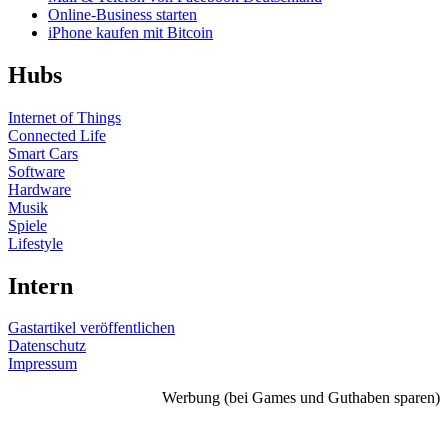
Online-Business starten
iPhone kaufen mit Bitcoin
Hubs
Internet of Things
Connected Life
Smart Cars
Software
Hardware
Musik
Spiele
Lifestyle
Intern
Gastartikel veröffentlichen
Datenschutz
Impressum
Werbung (bei Games und Guthaben sparen)