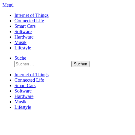
Direkt
Menü
zum
Internet of Things
Inhalt
Connected Life
Smart Cars
Software
Hardware
Musik
Lifestyle
Suche
Suchen
nach:
Internet of Things
Connected Life
Smart Cars
Software
Hardware
Musik
Lifestyle