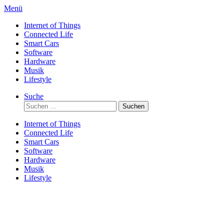
Direkt
Menü
zum
Internet of Things
Inhalt
Connected Life
Smart Cars
Software
Hardware
Musik
Lifestyle
Suche
Suchen
nach:
Internet of Things
Connected Life
Smart Cars
Software
Hardware
Musik
Lifestyle