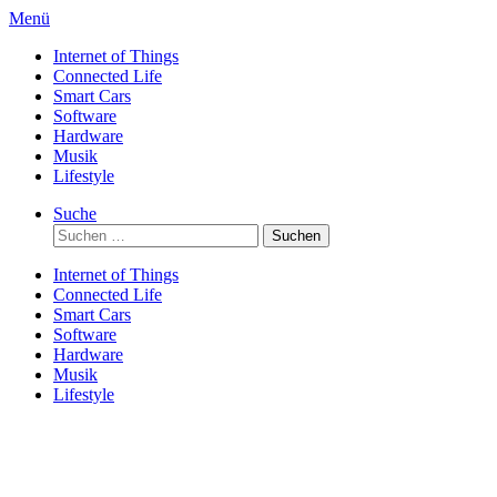
Direkt
Menü
zum
Internet of Things
Inhalt
Connected Life
Smart Cars
Software
Hardware
Musik
Lifestyle
Suche
Suchen
nach:
Internet of Things
Connected Life
Smart Cars
Software
Hardware
Musik
Lifestyle