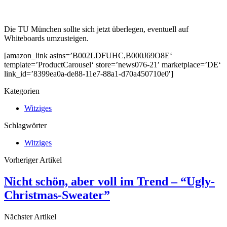
Die TU München sollte sich jetzt überlegen, eventuell auf
Whiteboards umzusteigen.
[amazon_link asins=’B002LDFUHC,B000J69O8E‘
template=’ProductCarousel‘ store=’news076-21′ marketplace=’DE‘
link_id=’8399ea0a-de88-11e7-88a1-d70a450710e0′]
Kategorien
Witziges
Schlagwörter
Witziges
Vorheriger Artikel
Nicht schön, aber voll im Trend – “Ugly-
Christmas-Sweater”
Nächster Artikel