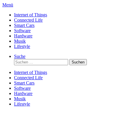
Direkt
Menü
zum
Internet of Things
Inhalt
Connected Life
Smart Cars
Software
Hardware
Musik
Lifestyle
Suche
Suchen
nach:
Internet of Things
Connected Life
Smart Cars
Software
Hardware
Musik
Lifestyle