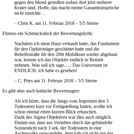
gegen den Mond gestoßen sodass dort jetzt mehrere
Krater sind. Hoffe, das macht meine Garantieansprüche
nicht zunichte…
– Chris K. am 11. Februar 2018 – 5/5 Sterne
Ebenso ein Schmuckstück der Bewertungslyrik:
Nachdem ich mein Haus verkauft hatte, das Fundament
für den Ojektivträger geschüttet hatte und die
Behelfsstraße für den 200t Mobilkran wieder abgebaut
war, konnte ich das Objektiv endlich in Betrieb
nehmen. Was soll ich sage….: Das Universum ist
ENDLICH, ich habe es gesehen!
– C. Pries am 11. Februar 2018 – 5/5 Sterne
Es gibt aber auch kritische Bewertungen:
Als ich hörte, dass die Jungs vom Imperium den 3
Todesstern kurz vor Fertigstellung hatten, wollte ich
schon einmal einen kurzen Blick erhaschen.
Dank des Sigma Objektives war dies auch möglich.
Dumm nur, dass aus Versehen durch das gebündelte
Sonnenlicht nach 3 sek. der Todesstern in eine
Aschewolke verwandelte. Jetzt hab ich nicht nur das