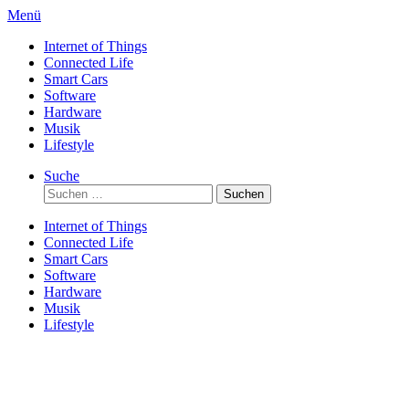
Direkt
Menü
zum
Internet of Things
Inhalt
Connected Life
Smart Cars
Software
Hardware
Musik
Lifestyle
Suche
Suchen
nach:
Internet of Things
Connected Life
Smart Cars
Software
Hardware
Musik
Lifestyle