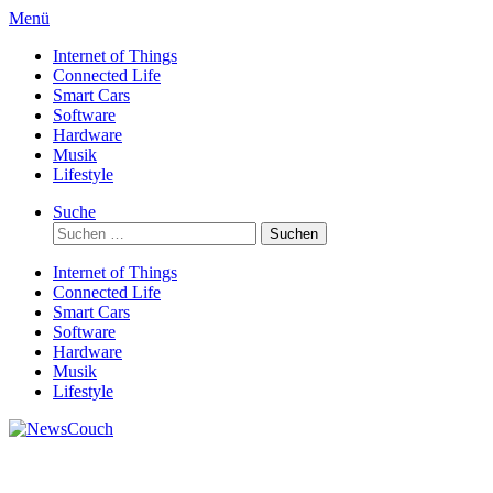
Direkt
Menü
zum
Internet of Things
Inhalt
Connected Life
Smart Cars
Software
Hardware
Musik
Lifestyle
Suche
Suchen
nach:
Internet of Things
Connected Life
Smart Cars
Software
Hardware
Musik
Lifestyle