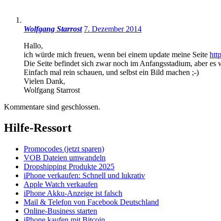
Wolfgang Starrost
7. Dezember 2014
Hallo,
ich würde mich freuen, wenn bei einem update meine Seite
htt
Die Seite befindet sich zwar noch im Anfangsstadium, aber e
Einfach mal rein schauen, und selbst ein Bild machen ;-)
Vielen Dank,
Wolfgang Starrost
Kommentare sind geschlossen.
Hilfe-Ressort
Promocodes (jetzt sparen)
VOB Dateien umwandeln
Dropshipping Produkte 2025
iPhone verkaufen: Schnell und lukrativ
Apple Watch verkaufen
iPhone Akku-Anzeige ist falsch
Mail & Telefon von Facebook Deutschland
Online-Business starten
iPhone kaufen mit Bitcoin