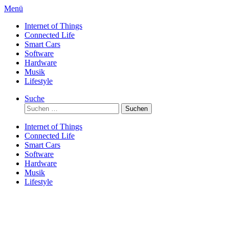
Direkt
Menü
zum
Internet of Things
Inhalt
Connected Life
Smart Cars
Software
Hardware
Musik
Lifestyle
Suche
Suchen
nach:
Internet of Things
Connected Life
Smart Cars
Software
Hardware
Musik
Lifestyle