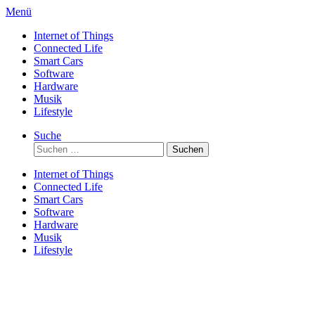
Direkt
Menü
zum
Internet of Things
Inhalt
Connected Life
Smart Cars
Software
Hardware
Musik
Lifestyle
Suche
Suchen
nach:
Internet of Things
Connected Life
Smart Cars
Software
Hardware
Musik
Lifestyle