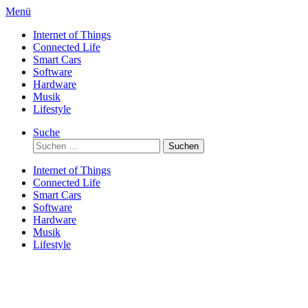
Direkt
Menü
zum
Internet of Things
Inhalt
Connected Life
Smart Cars
Software
Hardware
Musik
Lifestyle
Suche
Suchen
nach:
Internet of Things
Connected Life
Smart Cars
Software
Hardware
Musik
Lifestyle