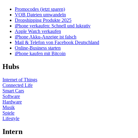
Promocodes (jetzt sparen)
VOB Dateien umwandeln
Dropshipping Produkte 2025
iPhone verkaufen: Schnell und lukrativ
Apple Watch verkaufen
iPhone Akku-Anzeige ist falsch
Mail & Telefon von Facebook Deutschland
Online-Business starten
iPhone kaufen mit Bitcoin
Hubs
Internet of Things
Connected Life
Smart Cars
Software
Hardware
Musik
Spiele
Lifestyle
Intern