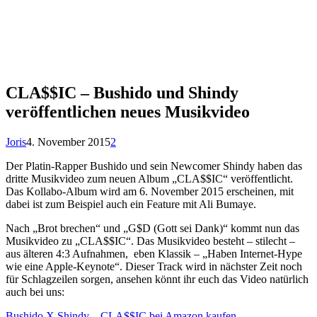
CLA$$IC – Bushido und Shindy
veröffentlichen neues Musikvideo
Joris
4. November 2015
2
Der Platin-Rapper Bushido und sein Newcomer Shindy haben das
dritte Musikvideo zum neuen Album „CLA$$IC“ veröffentlicht.
Das Kollabo-Album wird am 6. November 2015 erscheinen, mit
dabei ist zum Beispiel auch ein Feature mit Ali Bumaye.
Nach „Brot brechen“ und „G$D (Gott sei Dank)“ kommt nun das
Musikvideo zu „CLA$$IC“. Das Musikvideo besteht – stilecht –
aus älteren 4:3 Aufnahmen, eben Klassik – „Haben Internet-Hype
wie eine Apple-Keynote“. Dieser Track wird in nächster Zeit noch
für Schlagzeilen sorgen, ansehen könnt ihr euch das Video natürlich
auch bei uns:
Bushido X Shindy – CLA$$IC bei Amazon kaufen