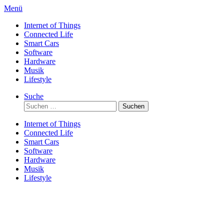
Direkt
Menü
zum
Internet of Things
Inhalt
Connected Life
Smart Cars
Software
Hardware
Musik
Lifestyle
Suche
Suchen
nach:
Internet of Things
Connected Life
Smart Cars
Software
Hardware
Musik
Lifestyle