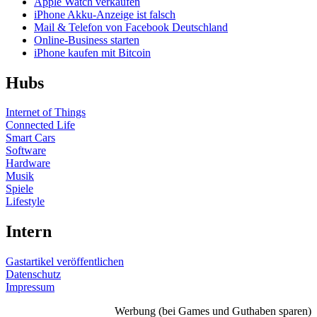
Apple Watch verkaufen
iPhone Akku-Anzeige ist falsch
Mail & Telefon von Facebook Deutschland
Online-Business starten
iPhone kaufen mit Bitcoin
Hubs
Internet of Things
Connected Life
Smart Cars
Software
Hardware
Musik
Spiele
Lifestyle
Intern
Gastartikel veröffentlichen
Datenschutz
Impressum
Werbung (bei Games und Guthaben sparen)