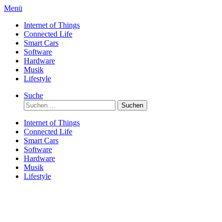
Direkt
Menü
zum
Internet of Things
Inhalt
Connected Life
Smart Cars
Software
Hardware
Musik
Lifestyle
Suche
Suchen
nach:
Internet of Things
Connected Life
Smart Cars
Software
Hardware
Musik
Lifestyle