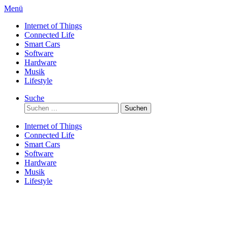
Direkt
Menü
zum
Internet of Things
Inhalt
Connected Life
Smart Cars
Software
Hardware
Musik
Lifestyle
Suche
Suchen
nach:
Internet of Things
Connected Life
Smart Cars
Software
Hardware
Musik
Lifestyle