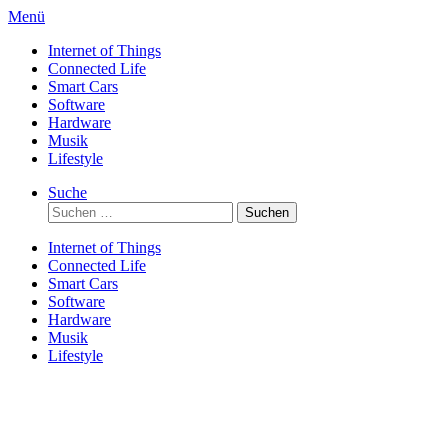
Direkt
Menü
zum
Internet of Things
Inhalt
Connected Life
Smart Cars
Software
Hardware
Musik
Lifestyle
Suche
Suchen
nach:
Internet of Things
Connected Life
Smart Cars
Software
Hardware
Musik
Lifestyle