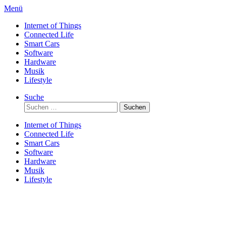
Direkt
Menü
zum
Internet of Things
Inhalt
Connected Life
Smart Cars
Software
Hardware
Musik
Lifestyle
Suche
Suchen
nach:
Internet of Things
Connected Life
Smart Cars
Software
Hardware
Musik
Lifestyle