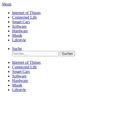
Direkt
Menü
zum
Internet of Things
Inhalt
Connected Life
Smart Cars
Software
Hardware
Musik
Lifestyle
Suche
Suchen
nach:
Internet of Things
Connected Life
Smart Cars
Software
Hardware
Musik
Lifestyle