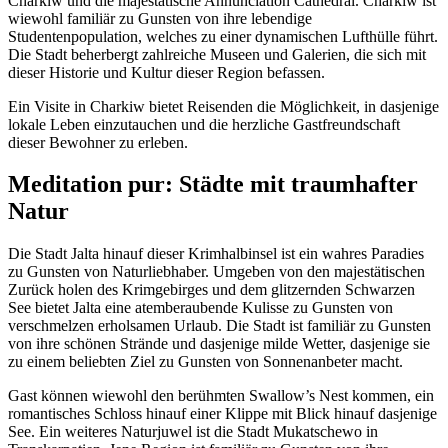
Charkiw und die majestätische Annunciation Cathedral. Charkiw ist
wiewohl familiär zu Gunsten von ihre lebendige
Studentenpopulation, welches zu einer dynamischen Lufthülle führt.
Die Stadt beherbergt zahlreiche Museen und Galerien, die sich mit
dieser Historie und Kultur dieser Region befassen.
Ein Visite in Charkiw bietet Reisenden die Möglichkeit, in dasjenige
lokale Leben einzutauchen und die herzliche Gastfreundschaft
dieser Bewohner zu erleben.
Meditation pur: Städte mit traumhafter
Natur
Die Stadt Jalta hinauf dieser Krimhalbinsel ist ein wahres Paradies
zu Gunsten von Naturliebhaber. Umgeben von den majestätischen
Zurück holen des Krimgebirges und dem glitzernden Schwarzen
See bietet Jalta eine atemberaubende Kulisse zu Gunsten von
verschmelzen erholsamen Urlaub. Die Stadt ist familiär zu Gunsten
von ihre schönen Strände und dasjenige milde Wetter, dasjenige sie
zu einem beliebten Ziel zu Gunsten von Sonnenanbeter macht.
Gast können wiewohl den berühmten Swallow’s Nest kommen, ein
romantisches Schloss hinauf einer Klippe mit Blick hinauf dasjenige
See. Ein weiteres Naturjuwel ist die Stadt Mukatschewo in