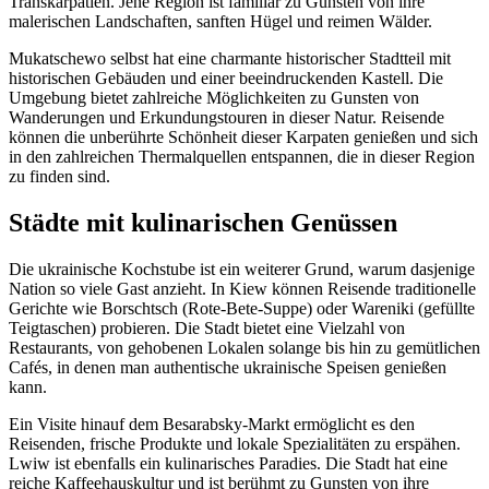
Transkarpatien. Jene Region ist familiär zu Gunsten von ihre
malerischen Landschaften, sanften Hügel und reimen Wälder.
Mukatschewo selbst hat eine charmante historischer Stadtteil mit
historischen Gebäuden und einer beeindruckenden Kastell. Die
Umgebung bietet zahlreiche Möglichkeiten zu Gunsten von
Wanderungen und Erkundungstouren in dieser Natur. Reisende
können die unberührte Schönheit dieser Karpaten genießen und sich
in den zahlreichen Thermalquellen entspannen, die in dieser Region
zu finden sind.
Städte mit kulinarischen Genüssen
Die ukrainische Kochstube ist ein weiterer Grund, warum dasjenige
Nation so viele Gast anzieht. In Kiew können Reisende traditionelle
Gerichte wie Borschtsch (Rote-Bete-Suppe) oder Wareniki (gefüllte
Teigtaschen) probieren. Die Stadt bietet eine Vielzahl von
Restaurants, von gehobenen Lokalen solange bis hin zu gemütlichen
Cafés, in denen man authentische ukrainische Speisen genießen
kann.
Ein Visite hinauf dem Besarabsky-Markt ermöglicht es den
Reisenden, frische Produkte und lokale Spezialitäten zu erspähen.
Lwiw ist ebenfalls ein kulinarisches Paradies. Die Stadt hat eine
reiche Kaffeehauskultur und ist berühmt zu Gunsten von ihre