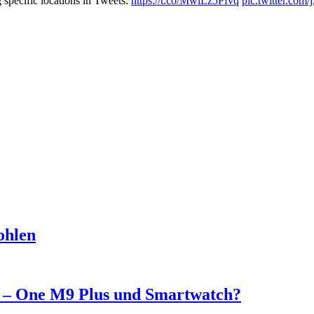
 specific locations in Tweets:
https://t.co/MwlLz5Pfvq
pic.twitter.co
ohlen
 – One M9 Plus und Smartwatch?