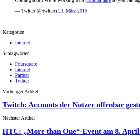
Coming soon! We’re working with
@foursquare
so you can tag
— Twitter (@twitter)
23. März 2015
Kategorien
Internet
Schlagwörter
Foursquare
Internet
Partner
Twitter
Vorheriger Artikel
Twitch: Accounts der Nutzer offenbar gest
Nächster Artikel
HTC: „More than One“-Event am 8. April