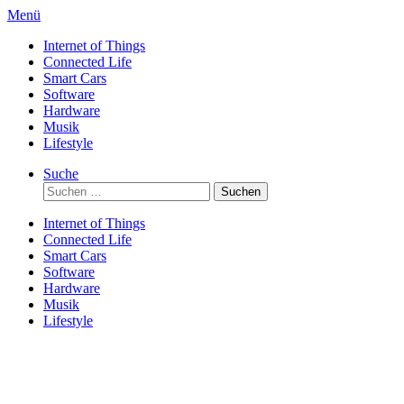
Direkt
Menü
zum
Internet of Things
Inhalt
Connected Life
Smart Cars
Software
Hardware
Musik
Lifestyle
Suche
Suchen
nach:
Internet of Things
Connected Life
Smart Cars
Software
Hardware
Musik
Lifestyle