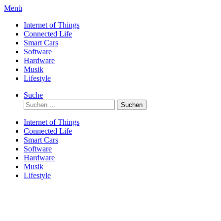
Direkt
Menü
zum
Internet of Things
Inhalt
Connected Life
Smart Cars
Software
Hardware
Musik
Lifestyle
Suche
Suchen
nach:
Internet of Things
Connected Life
Smart Cars
Software
Hardware
Musik
Lifestyle