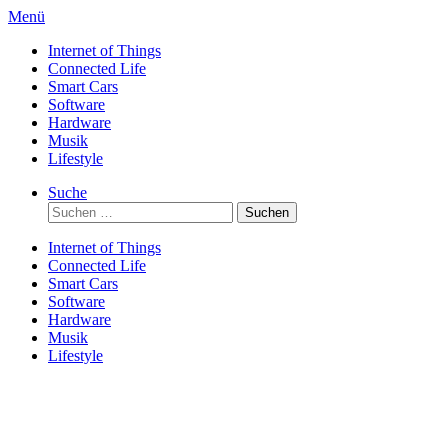
Direkt
Menü
zum
Internet of Things
Inhalt
Connected Life
Smart Cars
Software
Hardware
Musik
Lifestyle
Suche
Suchen
nach:
Internet of Things
Connected Life
Smart Cars
Software
Hardware
Musik
Lifestyle