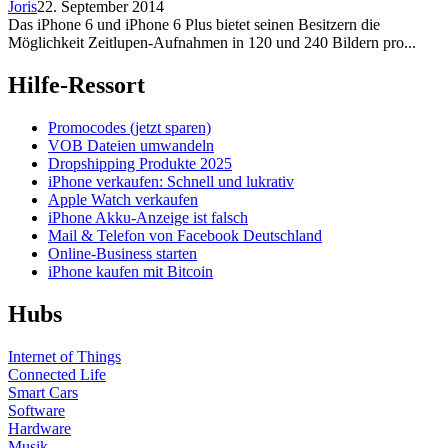
Joris
22. September 2014
Das iPhone 6 und iPhone 6 Plus bietet seinen Besitzern die
Möglichkeit Zeitlupen-Aufnahmen in 120 und 240 Bildern pro...
Hilfe-Ressort
Promocodes (jetzt sparen)
VOB Dateien umwandeln
Dropshipping Produkte 2025
iPhone verkaufen: Schnell und lukrativ
Apple Watch verkaufen
iPhone Akku-Anzeige ist falsch
Mail & Telefon von Facebook Deutschland
Online-Business starten
iPhone kaufen mit Bitcoin
Hubs
Internet of Things
Connected Life
Smart Cars
Software
Hardware
Musik