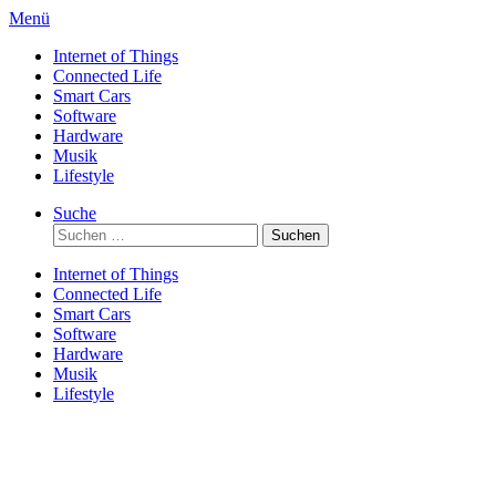
Direkt
Menü
zum
Internet of Things
Inhalt
Connected Life
Smart Cars
Software
Hardware
Musik
Lifestyle
Suche
Suchen
nach:
Internet of Things
Connected Life
Smart Cars
Software
Hardware
Musik
Lifestyle