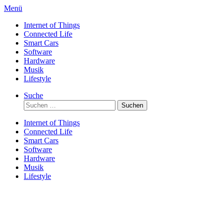
Direkt
Menü
zum
Internet of Things
Inhalt
Connected Life
Smart Cars
Software
Hardware
Musik
Lifestyle
Suche
Suchen
nach:
Internet of Things
Connected Life
Smart Cars
Software
Hardware
Musik
Lifestyle