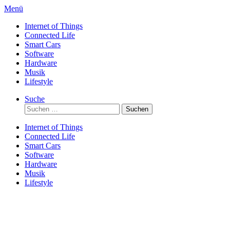
Direkt
Menü
zum
Internet of Things
Inhalt
Connected Life
Smart Cars
Software
Hardware
Musik
Lifestyle
Suche
Suchen
nach:
Internet of Things
Connected Life
Smart Cars
Software
Hardware
Musik
Lifestyle