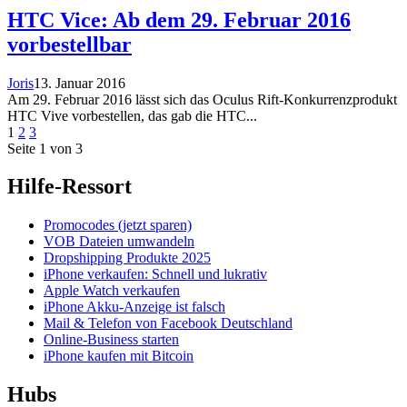
HTC Vice: Ab dem 29. Februar 2016
vorbestellbar
Joris
13. Januar 2016
Am 29. Februar 2016 lässt sich das Oculus Rift-Konkurrenzprodukt
HTC Vive vorbestellen, das gab die HTC...
Seitennummerierung
Seite
Seite
Seite
1
2
3
Seite 1 von 3
der
Beiträge
Hilfe-Ressort
Promocodes (jetzt sparen)
VOB Dateien umwandeln
Dropshipping Produkte 2025
iPhone verkaufen: Schnell und lukrativ
Apple Watch verkaufen
iPhone Akku-Anzeige ist falsch
Mail & Telefon von Facebook Deutschland
Online-Business starten
iPhone kaufen mit Bitcoin
Hubs