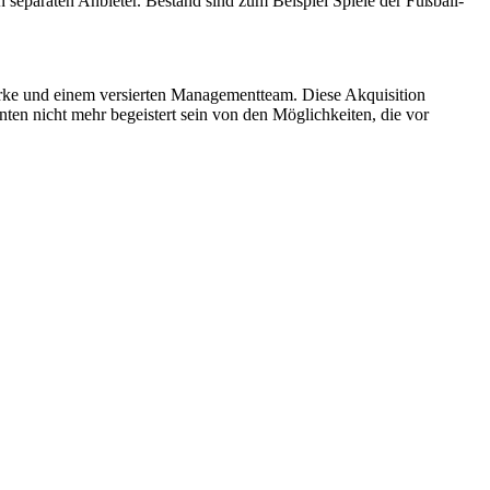
 separaten Anbieter. Bestand sind zum Beispiel Spiele der Fußball-
Marke und einem versierten Managementteam. Diese Akquisition
nten nicht mehr begeistert sein von den Möglichkeiten, die vor