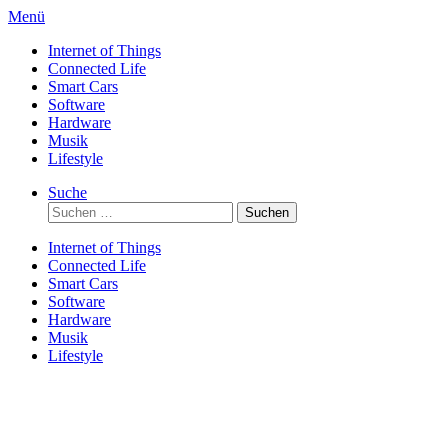
Direkt
Menü
zum
Internet of Things
Inhalt
Connected Life
Smart Cars
Software
Hardware
Musik
Lifestyle
Suche
Suchen
nach:
Internet of Things
Connected Life
Smart Cars
Software
Hardware
Musik
Lifestyle