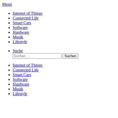
Direkt
Menü
zum
Internet of Things
Inhalt
Connected Life
Smart Cars
Software
Hardware
Musik
Lifestyle
Suche
Suchen
nach:
Internet of Things
Connected Life
Smart Cars
Software
Hardware
Musik
Lifestyle