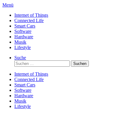
Direkt
Menü
zum
Internet of Things
Inhalt
Connected Life
Smart Cars
Software
Hardware
Musik
Lifestyle
Suche
Suchen
nach:
Internet of Things
Connected Life
Smart Cars
Software
Hardware
Musik
Lifestyle