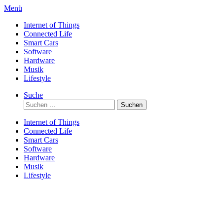
Direkt
Menü
zum
Internet of Things
Inhalt
Connected Life
Smart Cars
Software
Hardware
Musik
Lifestyle
Suche
Suchen
nach:
Internet of Things
Connected Life
Smart Cars
Software
Hardware
Musik
Lifestyle