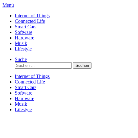
Direkt
Menü
zum
Internet of Things
Inhalt
Connected Life
Smart Cars
Software
Hardware
Musik
Lifestyle
Suche
Suchen
nach:
Internet of Things
Connected Life
Smart Cars
Software
Hardware
Musik
Lifestyle