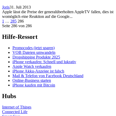
Joris
31. Juli 2013
Apple lässt die Preise der generalüberholten AppleTV fallen, dies ist
womöglich eine Reaktion auf die Google...
Seitennummerierung
Seite
Seite
Seite
1
…
285
286
Seite 286 von 286
der
Beiträge
Hilfe-Ressort
Promocodes (jetzt sparen)
VOB Dateien umwandeln
Dropshipping Produkte 2025
iPhone verkaufen: Schnell und lukrativ
Apple Watch verkaufen
iPhone Akku-Anzeige ist falsch
Mail & Telefon von Facebook Deutschland
Online-Business starten
iPhone kaufen mit Bitcoin
Hubs
Internet of Things
Connected Life