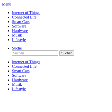
Direkt
Menü
zum
Internet of Things
Inhalt
Connected Life
Smart Cars
Software
Hardware
Musik
Lifestyle
Suche
Suchen
nach:
Internet of Things
Connected Life
Smart Cars
Software
Hardware
Musik
Lifestyle