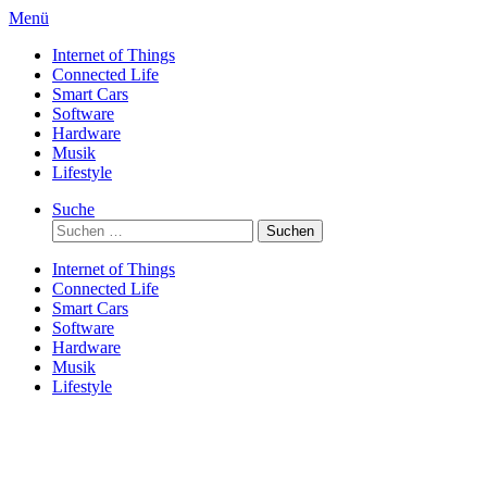
Direkt
Menü
zum
Internet of Things
Inhalt
Connected Life
Smart Cars
Software
Hardware
Musik
Lifestyle
Suche
Suchen
nach:
Internet of Things
Connected Life
Smart Cars
Software
Hardware
Musik
Lifestyle