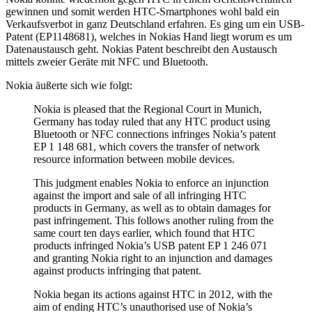
gewinnen und somit werden HTC-Smartphones wohl bald ein
Verkaufsverbot in ganz Deutschland erfahren. Es ging um ein USB-
Patent (EP1148681), welches in Nokias Hand liegt worum es um
Datenaustausch geht. Nokias Patent beschreibt den Austausch
mittels zweier Geräte mit NFC und Bluetooth.
Nokia äußerte sich wie folgt:
Nokia is pleased that the Regional Court in Munich,
Germany has today ruled that any HTC product using
Bluetooth or NFC connections infringes Nokia’s patent
EP 1 148 681, which covers the transfer of network
resource information between mobile devices.
This judgment enables Nokia to enforce an injunction
against the import and sale of all infringing HTC
products in Germany, as well as to obtain damages for
past infringement. This follows another ruling from the
same court ten days earlier, which found that HTC
products infringed Nokia’s USB patent EP 1 246 071
and granting Nokia right to an injunction and damages
against products infringing that patent.
Nokia began its actions against HTC in 2012, with the
aim of ending HTC’s unauthorised use of Nokia’s