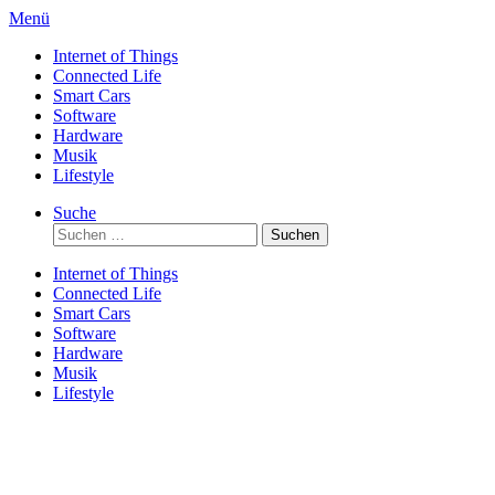
Direkt
Menü
zum
Internet of Things
Inhalt
Connected Life
Smart Cars
Software
Hardware
Musik
Lifestyle
Suche
Suchen
nach:
Internet of Things
Connected Life
Smart Cars
Software
Hardware
Musik
Lifestyle