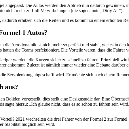
gel angepasst. Die Autos werden den Abtrieb nun dadurch gewinnen, in
to nicht mehr zu Luft Verwirbelungen (die sogenannte „Dirty Air“).
 dadurch erhitzen sich die Reifen und es kommt zu einem erhöhten Rei
 Formel 1 Autos?
n die Aerodynamik ist nicht mehr so perfekt und stabil, wie es in den l
atten die Teams perfektioniert. Die Vorteile waren, dass die Fahrer von 
ieriger werden, die Kurven sicher zu schnell zu fahren. Prinzipiell wir
rer ankommt. Zuletzt ist nämlich immer wieder eine Debatte darüber en
ss die Servolenkung abgeschafft wird. Er möchte sich nach einem Rennen
ch aus?
oliden vorgestellt, dies stellt eine Designstudie dar. Eine Überrasch
s sagte hierzu: „Ich glaube nicht, dass es so schön zu fahren sein wir
orteil? 2021 wechselten die drei Fahrer von der Formel 2 zur Formel 1
r Stabilität möglich sein wird.