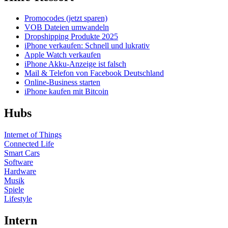
Promocodes (jetzt sparen)
VOB Dateien umwandeln
Dropshipping Produkte 2025
iPhone verkaufen: Schnell und lukrativ
Apple Watch verkaufen
iPhone Akku-Anzeige ist falsch
Mail & Telefon von Facebook Deutschland
Online-Business starten
iPhone kaufen mit Bitcoin
Hubs
Internet of Things
Connected Life
Smart Cars
Software
Hardware
Musik
Spiele
Lifestyle
Intern