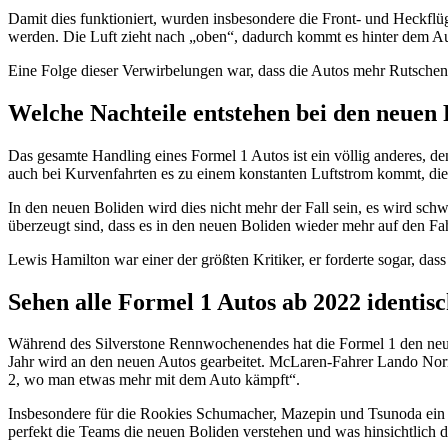
Damit dies funktioniert, wurden insbesondere die Front- und Heckflü
werden. Die Luft zieht nach „oben“, dadurch kommt es hinter dem Au
Eine Folge dieser Verwirbelungen war, dass die Autos mehr Rutschen,
Welche Nachteile entstehen bei den neuen
Das gesamte Handling eines Formel 1 Autos ist ein völlig anderes, den
auch bei Kurvenfahrten es zu einem konstanten Luftstrom kommt, dies h
In den neuen Boliden wird dies nicht mehr der Fall sein, es wird schw
überzeugt sind, dass es in den neuen Boliden wieder mehr auf den Fah
Lewis Hamilton war einer der größten Kritiker, er forderte sogar, da
Sehen alle Formel 1 Autos ab 2022 identis
Während des Silverstone Rennwochenendes hat die Formel 1 den neuen B
Jahr wird an den neuen Autos gearbeitet. McLaren-Fahrer Lando Norri
2, wo man etwas mehr mit dem Auto kämpft“.
Insbesondere für die Rookies Schumacher, Mazepin und Tsunoda ein V
perfekt die Teams die neuen Boliden verstehen und was hinsichtlich de