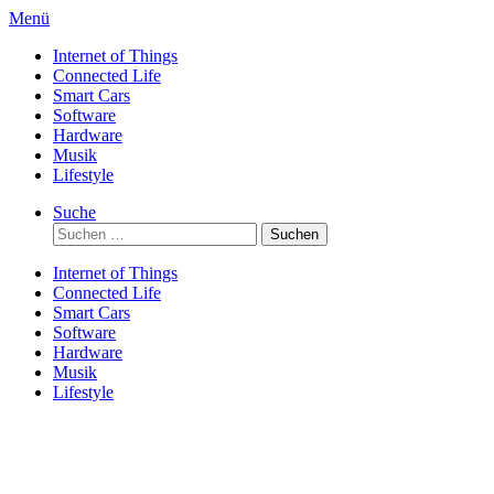
Direkt
Menü
zum
Internet of Things
Inhalt
Connected Life
Smart Cars
Software
Hardware
Musik
Lifestyle
Suche
Suchen
nach:
Internet of Things
Connected Life
Smart Cars
Software
Hardware
Musik
Lifestyle