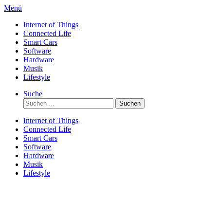
Direkt
Menü
zum
Internet of Things
Inhalt
Connected Life
Smart Cars
Software
Hardware
Musik
Lifestyle
Suche
Suchen
nach:
Internet of Things
Connected Life
Smart Cars
Software
Hardware
Musik
Lifestyle