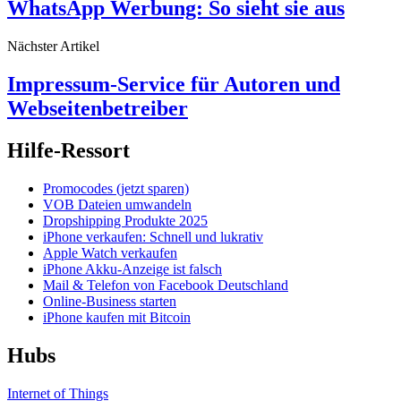
WhatsApp Werbung: So sieht sie aus
Nächster Artikel
Impressum-Service für Autoren und
Webseitenbetreiber
Hilfe-Ressort
Promocodes (jetzt sparen)
VOB Dateien umwandeln
Dropshipping Produkte 2025
iPhone verkaufen: Schnell und lukrativ
Apple Watch verkaufen
iPhone Akku-Anzeige ist falsch
Mail & Telefon von Facebook Deutschland
Online-Business starten
iPhone kaufen mit Bitcoin
Hubs
Internet of Things