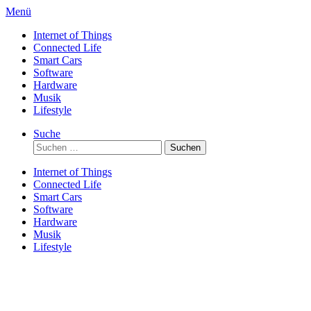
Direkt
Menü
zum
Internet of Things
Inhalt
Connected Life
Smart Cars
Software
Hardware
Musik
Lifestyle
Suche
Suchen
nach:
Internet of Things
Connected Life
Smart Cars
Software
Hardware
Musik
Lifestyle