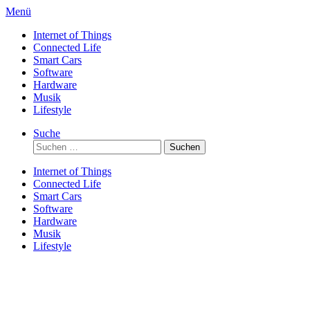
Direkt
Menü
zum
Internet of Things
Inhalt
Connected Life
Smart Cars
Software
Hardware
Musik
Lifestyle
Suche
Suchen
nach:
Internet of Things
Connected Life
Smart Cars
Software
Hardware
Musik
Lifestyle