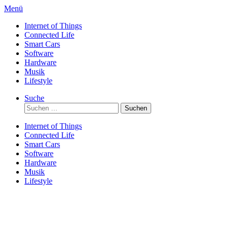
Direkt
Menü
zum
Internet of Things
Inhalt
Connected Life
Smart Cars
Software
Hardware
Musik
Lifestyle
Suche
Suchen
nach:
Internet of Things
Connected Life
Smart Cars
Software
Hardware
Musik
Lifestyle