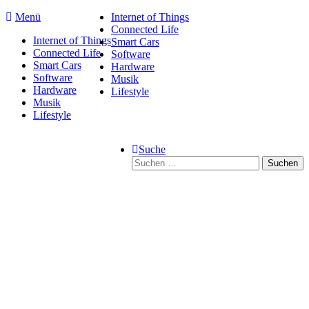
Direkt
Menü
Internet of Things
zum
Connected Life
Internet of Things
Inhalt
Smart Cars
Connected Life
Software
Smart Cars
Hardware
Software
Musik
Hardware
Lifestyle
Musik
Lifestyle
Suche
Suchen
nach: