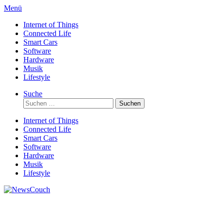
Direkt
Menü
zum
Internet of Things
Inhalt
Connected Life
Smart Cars
Software
Hardware
Musik
Lifestyle
Suche
Suchen
nach:
Internet of Things
Connected Life
Smart Cars
Software
Hardware
Musik
Lifestyle