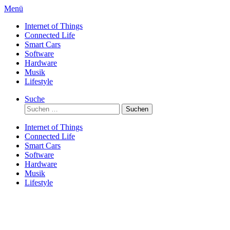
Direkt
Menü
zum
Internet of Things
Inhalt
Connected Life
Smart Cars
Software
Hardware
Musik
Lifestyle
Suche
Suchen
nach:
Internet of Things
Connected Life
Smart Cars
Software
Hardware
Musik
Lifestyle