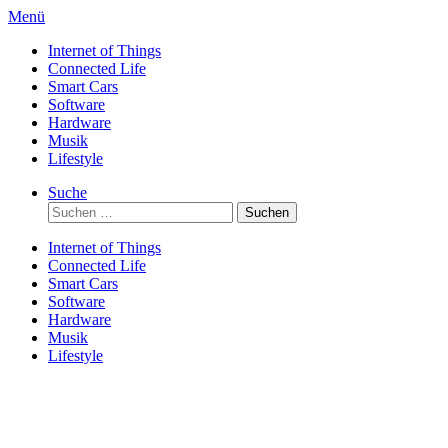
Direkt
Menü
zum
Internet of Things
Inhalt
Connected Life
Smart Cars
Software
Hardware
Musik
Lifestyle
Suche
Suchen
nach:
Internet of Things
Connected Life
Smart Cars
Software
Hardware
Musik
Lifestyle