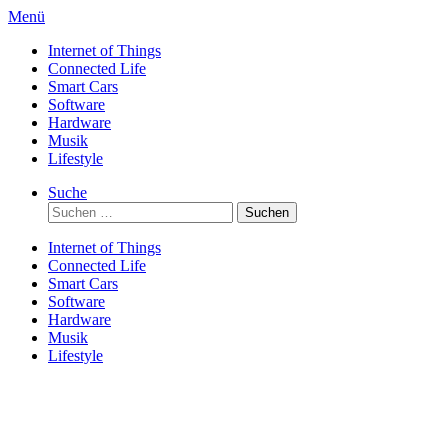
Direkt
Menü
zum
Internet of Things
Inhalt
Connected Life
Smart Cars
Software
Hardware
Musik
Lifestyle
Suche
Suchen
nach:
Internet of Things
Connected Life
Smart Cars
Software
Hardware
Musik
Lifestyle