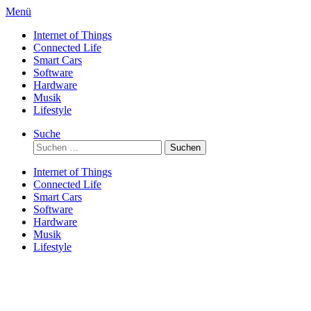
Direkt
Menü
zum
Internet of Things
Inhalt
Connected Life
Smart Cars
Software
Hardware
Musik
Lifestyle
Suche
Suchen
nach:
Internet of Things
Connected Life
Smart Cars
Software
Hardware
Musik
Lifestyle