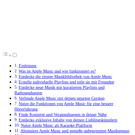
Einleitung
Was ist Apple Music und wie funktioniert es?
Entdecke die riesige Musikbibliothek von Apple Music
Erstelle individuelle Playlists und teile sie mit Freunden
Entdecke neue Musik mit kuratierten Playlists und
Radiosendungen
Verbinde Apple Music mit deinen smarten Geräten
Nutze die Funktionen von Apple Music für eine bessere
Hörerfahrung
Finde Konzerte und Veranstaltungen in deiner Nähe
Entdecke exklusive Inhalte von deinen Lieblingskünstlern
Nutze Apple Music als Karaoke-Plattform
Abonniere Apple Music und genieße unbegrenzten Musikgenuss