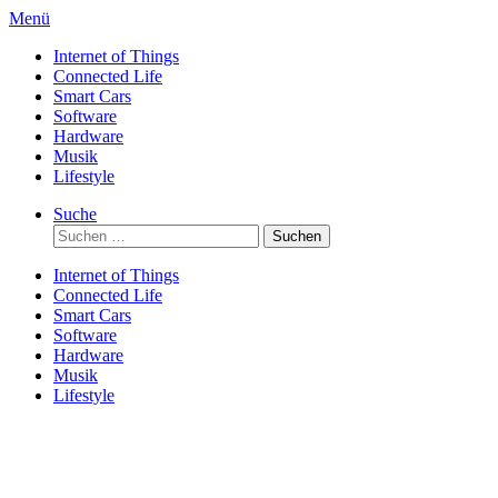
Direkt
Menü
zum
Internet of Things
Inhalt
Connected Life
Smart Cars
Software
Hardware
Musik
Lifestyle
Suche
Suchen
nach:
Internet of Things
Connected Life
Smart Cars
Software
Hardware
Musik
Lifestyle