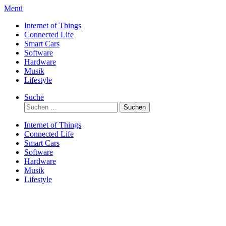
Direkt
Menü
zum
Internet of Things
Inhalt
Connected Life
Smart Cars
Software
Hardware
Musik
Lifestyle
Suche
Suchen
nach:
Internet of Things
Connected Life
Smart Cars
Software
Hardware
Musik
Lifestyle